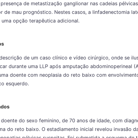
presença de metastização ganglionar nas cadeias pélvicas 
or de mau prognóstico. Nestes casos, a linfadenectomia late
 uma opção terapêutica adicional.
os
escrição de um caso clínico e vídeo cirúrgico, onde se ilu
acar durante uma LLP após amputação abdominoperineal (
uma doente com neoplasia do reto baixo com envolvimento
aco esquerdo.
ados
 doente do sexo feminino, de 70 anos de idade, com diagn
a do reto baixo. O estadiamento inicial revelou invasão da
nopatias pélvicas suspeitas. Foi submetida a esquema de t