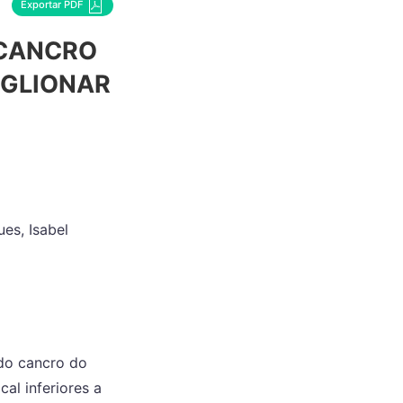
Exportar PDF
 CANCRO
NGLIONAR
es, Isabel
do cancro do
al inferiores a