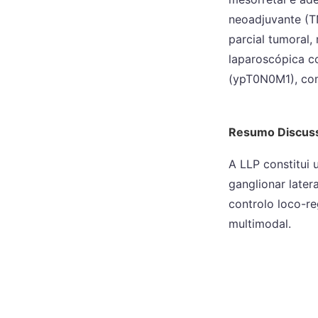
neoadjuvante (T
parcial tumoral
laparoscópica c
(ypT0N0M1), com
Resumo Discus
A LLP constitui
ganglionar later
controlo loco-r
multimodal.