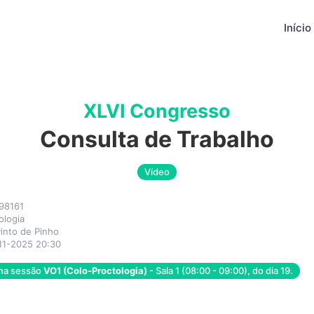
Início
XLVI Congresso
Consulta de Trabalho
Vídeo
98161
ologia
into de Pinho
11-2025 20:30
 na sessão
VO1 (Colo-Proctologia)
- Sala 1 (08:00 - 09:00), do dia 19.