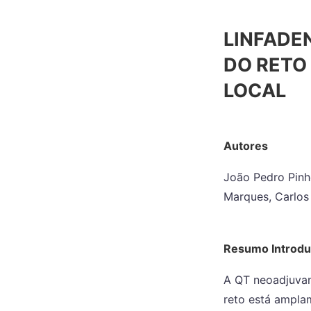
LINFADE
DO RETO
LOCAL
Autores
João Pedro Pinho
Marques, Carlos 
Resumo Introd
A QT neoadjuvan
reto está amplam