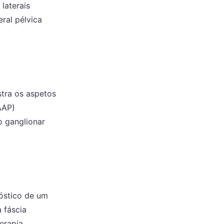
laterais
ral pélvica
stra os aspetos
AAP)
 ganglionar
óstico de um
 fáscia
erapia