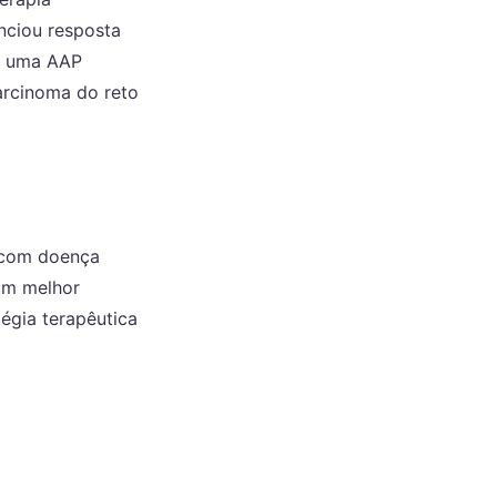
nciou resposta
ta uma AAP
arcinoma do reto
 com doença
 um melhor
égia terapêutica