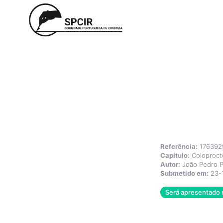
Referência:
176392
Capítulo:
Coloproct
Autor:
João Pedro P
Submetido em:
23-
Será apresentado