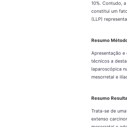
10%. Contudo, a 
constitui um fat
(LLP) representa
Resumo Métod
Apresentação e d
técnicos a dest
laparoscópica n
mesorretal e ilí
Resumo Result
Trata-se de uma
extenso carcinom
mesorretal e ade