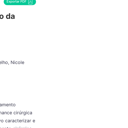
Exportar PDF
o da
lho, Nicole
tamento
mance cirúrgica
o caracterizar e