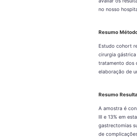
avaliar os resu
no nosso hospit
Resumo Métod
Estudo cohort re
cirurgia gástri
tratamento dos 
elaboração de u
Resumo Result
A amostra é con
III e 13% em est
gastrectomias su
de complicações