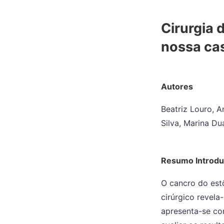
Cirurgia 
nossa cas
Autores
Beatriz Louro, A
Silva, Marina Du
Resumo Introd
O cancro do est
cirúrgico revela
apresenta-se com