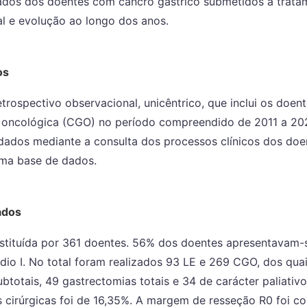
ltados dos doentes com cancro gástrico submetidos a trata
al e evolução ao longo dos anos.
os
trospectivo observacional, unicêntrico, que inclui os doen
ca oncológica (CGO) no período compreendido de 2011 a 20
dados mediante a consulta dos processos clínicos dos doe
ma base de dados.
ados
stituída por 361 doentes. 56% dos doentes apresentavam-se
adio I. No total foram realizados 93 LE e 269 CGO, dos qua
btotais, 49 gastrectomias totais e 34 de carácter paliativo
 cirúrgicas foi de 16,35%. A margem de resseção R0 foi c