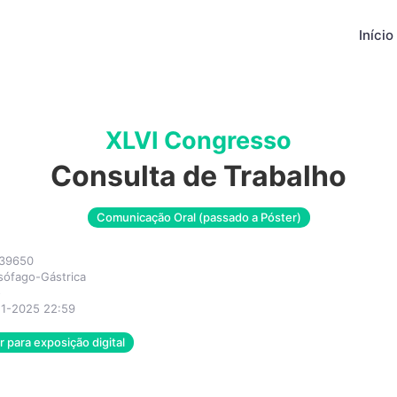
Início
XLVI Congresso
Consulta de Trabalho
Comunicação Oral (passado a Póster)
39650
sófago-Gástrica
o
11-2025 22:59
 para exposição digital