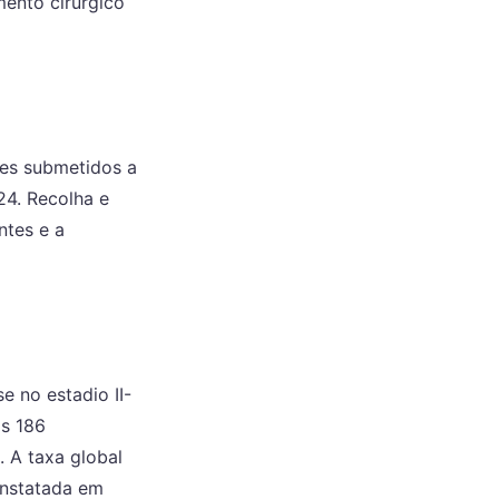
mento cirúrgico
tes submetidos a
24. Recolha e
ntes e a
 no estadio II-
is 186
. A taxa global
onstatada em