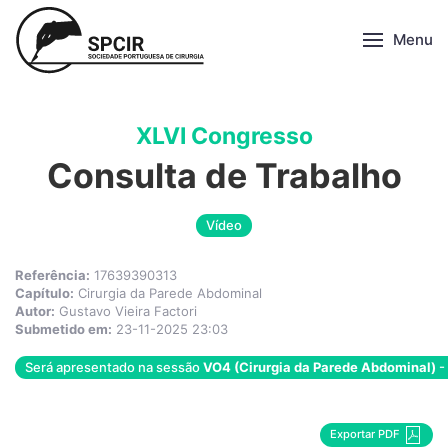
Menu
XLVI Congresso
Consulta de Trabalho
Vídeo
Referência:
17639390313
Capítulo:
Cirurgia da Parede Abdominal
Autor:
Gustavo Vieira Factori
Submetido em:
23-11-2025 23:03
Será apresentado na sessão
VO4 (Cirurgia da Parede Abdominal)
- 
Exportar PDF