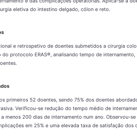
ernamento e das complicações operatórias. Aplica-se a do
urgia eletiva do intestino delgado, cólon e reto.
os
onal e retrospetivo de doentes submetidos a cirurgia color
o do protocolo ERAS®, analisando tempo de internamento,
oentes.
ados
 os primeiros 52 doentes, sendo 75% dos doentes abordado
asiva. Verificou-se redução do tempo médio de intername
 a menos 200 dias de internamento num ano. Observou-s
plicações em 25% e uma elevada taxa de satisfação dos 