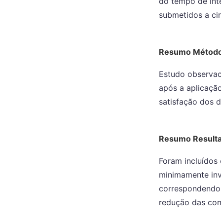
do tempo de int
submetidos a cir
Resumo Métod
Estudo observaci
após a aplicaçã
satisfação dos d
Resumo Result
Foram incluídos
minimamente inv
correspondendo
redução das com