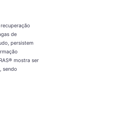
 recuperação
agas de
udo, persistem
ormação
ERAS® mostra ser
, sendo