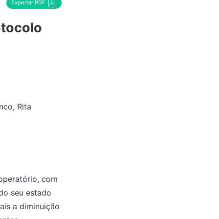
Exportar PDF
otocolo
nco, Rita
operatório, com
do seu estado
ais a diminuição