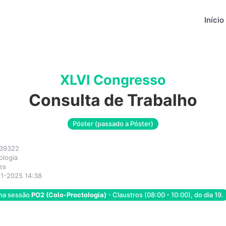
Início
XLVI Congresso
Consulta de Trabalho
Póster (passado a Póster)
39322
ologia
es
11-2025 14:38
 na sessão
PO2 (Colo-Proctologia)
- Claustros (08:00 - 10:00), do dia 19.