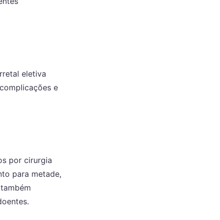
entes
retal eletiva
 complicações e
s por cirurgia
nto para metade,
e também
doentes.