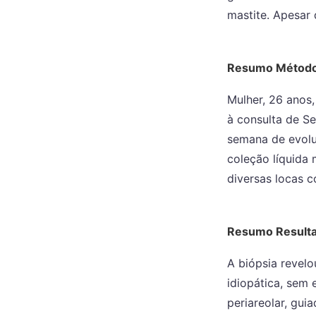
mastite. Apesar 
Resumo Métod
Mulher, 26 anos
à consulta de S
semana de evolu
coleção líquida 
diversas locas 
Resumo Result
A biópsia revelo
idiopática, sem 
periareolar, gui