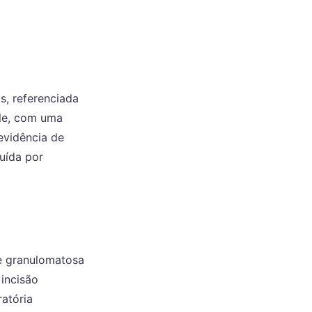
, referenciada
le, com uma
evidência de
tuída por
te granulomatosa
incisão
atória