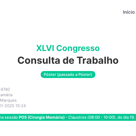
Início
XLVI Congresso
Consulta de Trabalho
Póster (passado a Póster)
14740
Mamária
 Marques
11-2025 15:24
 na sessão
PO5 (Cirurgia Mamária)
- Claustros (08:00 - 10:00), do dia 19.