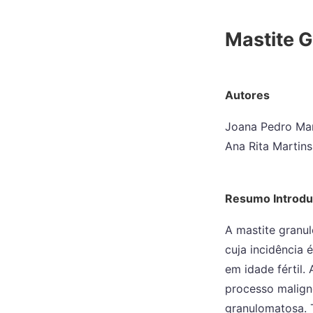
Mastite G
Autores
Joana Pedro Mar
Ana Rita Martins
Resumo Introd
A mastite granu
cuja incidência é
em idade fértil.
processo maligno
granulomatosa. 