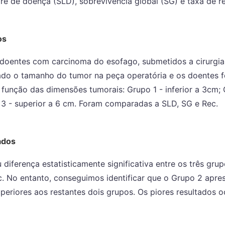
vre de doença (SLD), sobrevivência global (SG) e taxa de re
os
doentes com carcinoma do esofago, submetidos a cirurgia
sado o tamanho do tumor na peça operatória e os doentes f
função das dimensões tumorais: Grupo 1 - inferior a 3cm; 
 3 - superior a 6 cm. Foram comparadas a SLD, SG e Rec.
ados
diferença estatisticamente significativa entre os três gru
c. No entanto, conseguimos identificar que o Grupo 2 apre
periores aos restantes dois grupos. Os piores resultados 