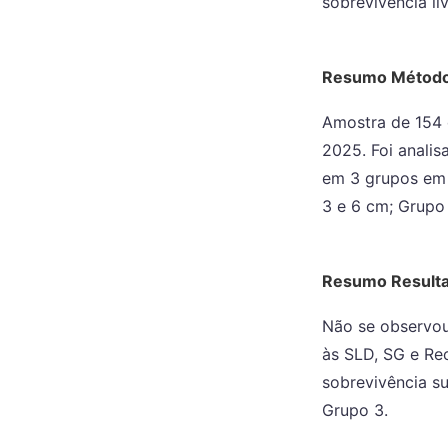
sobrevivência li
Resumo Métod
Amostra de 154 
2025. Foi anali
em 3 grupos em 
3 e 6 cm; Grupo
Resumo Result
Não se observou 
às SLD, SG e Re
sobrevivência su
Grupo 3.