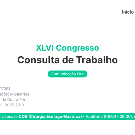
Início
XLVI Congresso
Consulta de Trabalho
Comunicação Oral
97081
sófago-Gástrica
 da Costa Prior
11-2025 23:01
 na sessão
CO8 (Cirurgia Esófago-Gástrica)
- Auditório (08:00 - 09:00), 