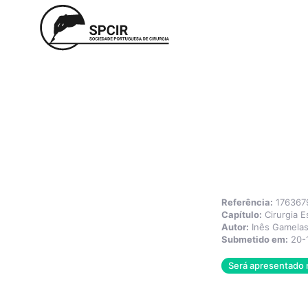
Referência:
176367
Capítulo:
Cirurgia E
Autor:
Inês Gamelas
Submetido em:
20-
Será apresentado