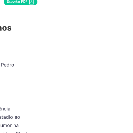
Exportar PDF
nos
, Pedro
ência
stadio ao
 tumor na