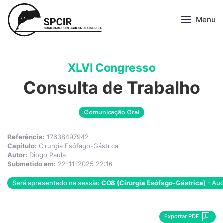
Menu
XLVI Congresso
Consulta de Trabalho
Comunicação Oral
Referência:
17638497942
Capítulo:
Cirurgia Esófago-Gástrica
Autor:
Diogo Paula
Submetido em:
22-11-2025 22:16
Será apresentado na sessão
CO8 (Cirurgia Esófago-Gástrica)
- Aud
Exportar PDF