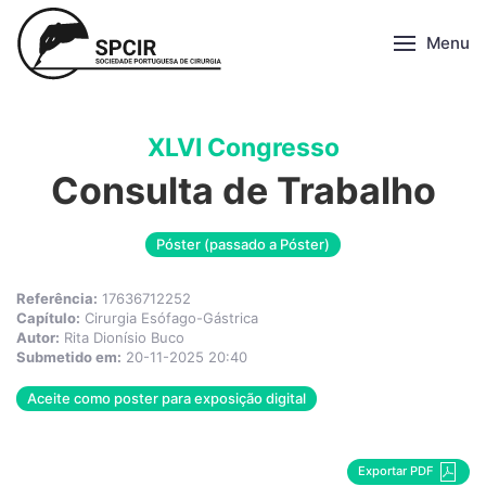
Menu
XLVI Congresso
Consulta de Trabalho
Póster (passado a Póster)
Referência:
17636712252
Capítulo:
Cirurgia Esófago-Gástrica
Autor:
Rita Dionísio Buco
Submetido em:
20-11-2025 20:40
Aceite como poster para exposição digital
Exportar PDF