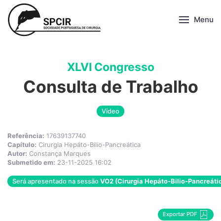
Menu
XLVI Congresso
Consulta de Trabalho
Vídeo
Referência:
17639137740
Capítulo:
Cirurgia Hepáto-Bilio-Pancreática
Autor:
Constança Marques
Submetido em:
23-11-2025 16:02
Será apresentado na sessão
VO2 (Cirurgia Hepáto-Bilio-Pancreáti
Exportar PDF