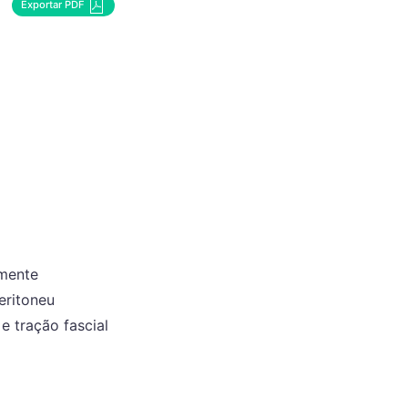
Exportar PDF
amente
eritoneu
e tração fascial