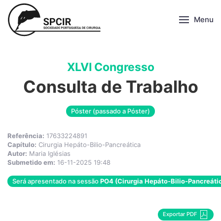
Menu
XLVI Congresso
Consulta de Trabalho
Póster (passado a Póster)
Referência:
17633224891
Capítulo:
Cirurgia Hepáto-Bilio-Pancreática
Autor:
Maria Iglésias
Submetido em:
16-11-2025 19:48
Será apresentado na sessão
PO4 (Cirurgia Hepáto-Bilio-Pancreáti
Exportar PDF