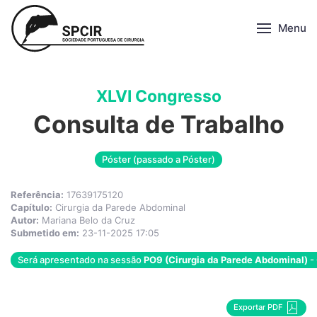
Menu
XLVI Congresso
Consulta de Trabalho
Póster (passado a Póster)
Referência:
17639175120
Capítulo:
Cirurgia da Parede Abdominal
Autor:
Mariana Belo da Cruz
Submetido em:
23-11-2025 17:05
Será apresentado na sessão
PO9 (Cirurgia da Parede Abdominal)
- 
Exportar PDF