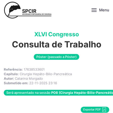
Menu
XLVI Congresso
Consulta de Trabalho
Póster (passado a Póster)
Referência:
17638533601
Capítulo:
Cirurgia Hepáto-Bilio-Pancreática
Autor:
Catarina Morgado
Submetido em:
22-11-2025 23:16
Será apresentado na sessão
PO8 (Cirurgia Hepáto-Bilio-Pancreáti
Exportar PDF