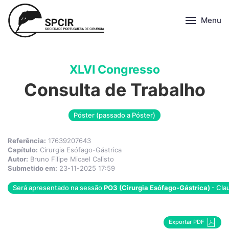
Menu
XLVI Congresso
Consulta de Trabalho
Póster (passado a Póster)
Referência:
17639207643
Capítulo:
Cirurgia Esófago-Gástrica
Autor:
Bruno Filipe Micael Calisto
Submetido em:
23-11-2025 17:59
Será apresentado na sessão
PO3 (Cirurgia Esófago-Gástrica)
- Clau
Exportar PDF