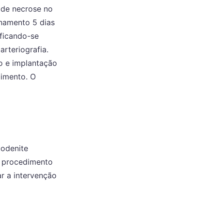
 de necrose no
rnamento 5 dias
ificando-se
rteriografia.
o e implantação
dimento. O
uodenite
m procedimento
r a intervenção