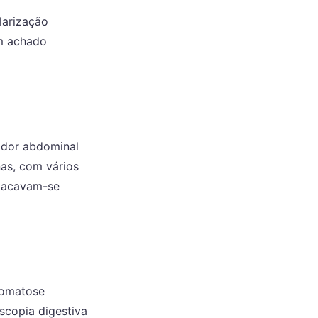
larização
um achado
 dor abdominal
as, com vários
stacavam-se
romatose
scopia digestiva