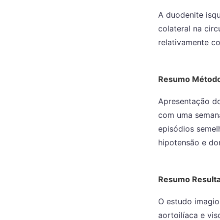
A duodenite isq
colateral na cir
relativamente c
Resumo Métod
Apresentação do
com uma semana 
episódios semel
hipotensão e do
Resumo Result
O estudo imagio
aortoilíaca e vi