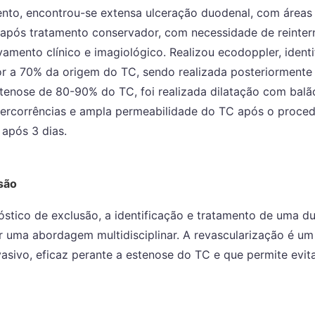
ento, encontrou-se extensa ulceração duodenal, com áreas
a após tratamento conservador, com necessidade de reinte
amento clínico e imagiológico. Realizou ecodoppler, ident
r a 70% da origem do TC, sendo realizada posteriormente a
tenose de 80-90% do TC, foi realizada dilatação com balã
ntercorrências e ampla permeabilidade do TC após o proce
 após 3 dias.
são
stico de exclusão, a identificação e tratamento de uma d
r uma abordagem multidisciplinar. A revascularização é u
sivo, eficaz perante a estenose do TC e que permite evita