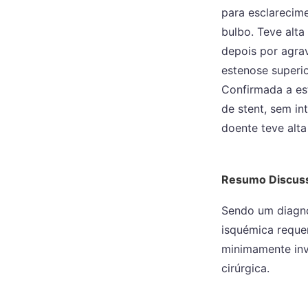
para esclarecim
bulbo. Teve alt
depois por agrav
estenose superio
Confirmada a es
de stent, sem i
doente teve alta
Resumo Discus
Sendo um diagnó
isquémica reque
minimamente inva
cirúrgica.