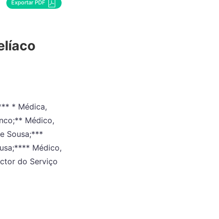
Exportar PDF
elíaco
*** * Médica,
nco;** Médico,
e Sousa;***
usa;**** Médico,
ector do Serviço