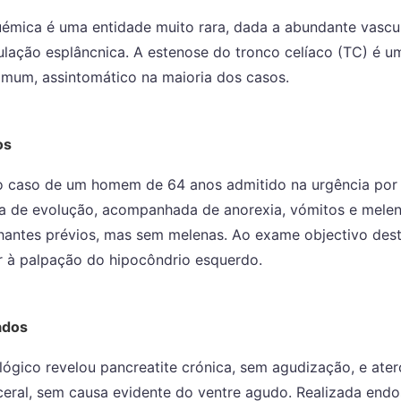
uémica é uma entidade muito rara, dada a abundante vascu
culação esplâncnica. A estenose do tronco celíaco (TC) é 
omum, assintomático na maioria dos casos.
os
 caso de um homem de 64 anos admitido na urgência por
de evolução, acompanhada de anorexia, vómitos e melen
hantes prévios, mas sem melenas. Ao exame objectivo de
r à palpação do hipocôndrio esquerdo.
ados
lógico revelou pancreatite crónica, sem agudização, e ate
sceral, sem causa evidente do ventre agudo. Realizada endo