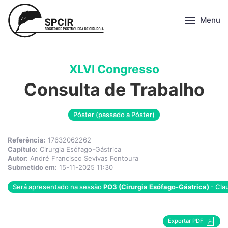
Menu
XLVI Congresso
Consulta de Trabalho
Póster (passado a Póster)
Referência:
17632062262
Capítulo:
Cirurgia Esófago-Gástrica
Autor:
André Francisco Sevivas Fontoura
Submetido em:
15-11-2025 11:30
Será apresentado na sessão
PO3 (Cirurgia Esófago-Gástrica)
- Clau
Exportar PDF